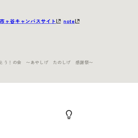
市ヶ谷キャンパスサイト
note
市ヶ谷キャンパスサイト
note
りがとう！の会 〜あやしげ たのしげ 感謝祭〜