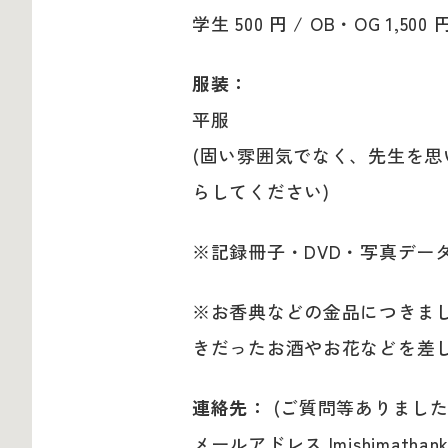
学生 500 円 / OB・OG 1,500 
服装：
平服
(固い雰囲気でなく、先生を
らしてください)
※記録冊子・DVD・写真デ
※お香典などの金品につきま
きだったお酒やお花などを差
連絡先：
(ご質問等ありました
メールアドレス |mishimathanks