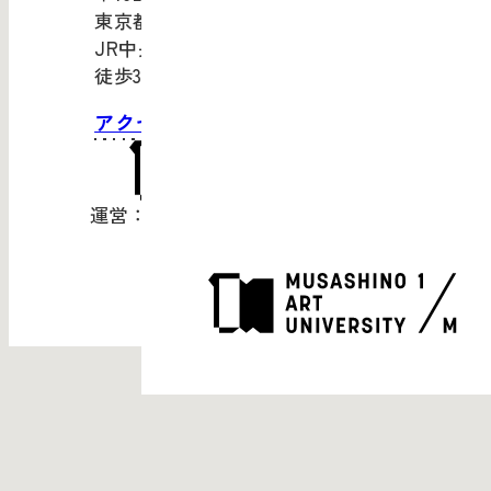
東京都新宿区市谷田町1-4
JR中央・総武線「市ケ谷」駅より
徒歩3分
アクセス・お問い合わせ
運営：武蔵野美術大学（
公式サイト
）
© Musashino Art University
Weather data:
MET Norway