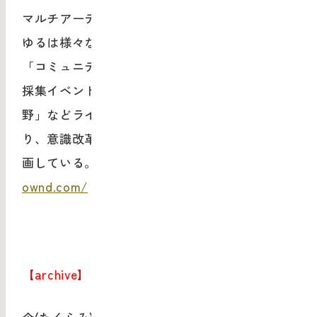
マルチアーティスト。廃材エコヴィレッジゆる
ゆるは様々なエコシステムを廃材で作り上げ、
「コミュニティー通貨ゆーる」の導入や、狩猟
採集イベント「ビストロ山」「天才合宿＠藤
野」などライフスタイルやコミュニティーづく
り、意識改革など既成概念を壊すイベントを企
画している。
https://haizaiecovillage.ameba
ownd.com/
【archive】