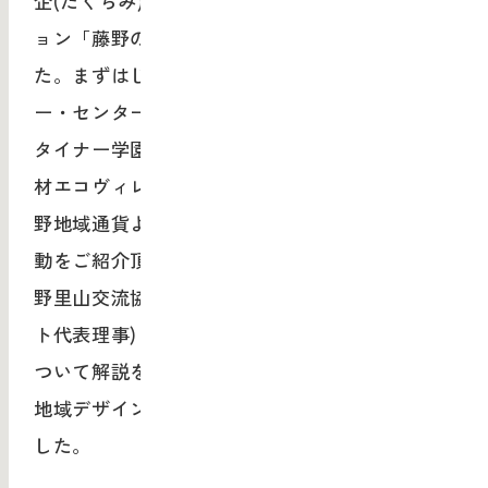
企(たくらみ)展 関連企画として、トークセッシ
ョン「藤野の地域デザイン」が開催されまし
た。まずはじめに、設楽清和氏(パーマカルチャ
ー・センター・ジャパン代表)、髙橋靖典氏(シュ
タイナー学園理事長・藤野電力)、傍島飛龍氏(廃
材エコヴィレッジゆるゆる村長)、池辺潤一氏(藤
野地域通貨よろづ屋事務局)より、それぞれの活
動をご紹介頂きました。そして、中村賢一氏(藤
野里山交流協議会会長・藤野エリアマネジメン
ト代表理事)より、藤野エリア全体のデザインに
ついて解説を頂きました。多様性を持つ藤野の
地域デザインについて、深く知る機会となりま
した。