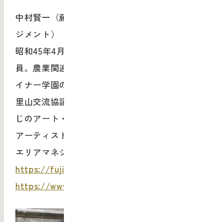
中村賢一（藤野里山交流協議会/藤野エリアマネ
ジメント）
昭和45年4月〜平成14年3月 旧藤野町役場職
員。農業関連や、小学校跡地 利用などでシュタ
イナー学園の誘致などを担当。平成25年に藤野
里山交流協議会を設立、会長に就任。また、ふ
じのアート・ヴィレッジ、藤野サンヒルズなど
アーティスト活動 拠点を運営する（一社）藤野
エリアマネジメント代表理事。
https://fujino.in/
https://www.facebook.com/fujino.am/