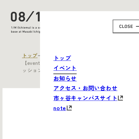
トップ
すべてのイベント
トップ
【event】企(たくらみ)展 関連企画：トークセ
イベント
ッション「藤野の地域デザイン」
お知らせ
アクセス・お問い合わせ
市ヶ谷キャンパスサイト
note