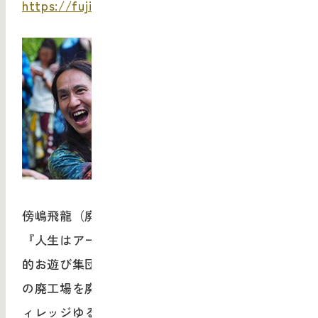
https://fujinoyorozuya.jimdo.com/
傍嶋飛龍（廃材エコヴィレッジゆるゆる）
『人生はアートだ』 画家、万華鏡作家、超音楽
的お遊び集団じゃねんず団長、そして限界集落
の廃工場を廃材で作り上げている『廃材エコヴ
ィレッジゆるゆる』村長と遊びに本気の多動症