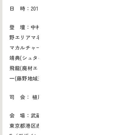
日 時：2018年12月6日 (木) 19:00-21:00
登 壇：中村賢一(藤野里山交流協議会会長・藤
野エリアマネジメント代表理事)、設楽清和(パー
マカルチャー・センター・ジャパン代表)、髙橋
靖典(シュタイナー学園理事長・藤野電力)、傍島
飛龍(廃材エコヴィレッジゆるゆる村長)、池辺潤
一(藤野地域通貨よろづ屋事務局)
司 会： 植原正太郎（greenz.jp）
会 場：武蔵野美術大学 デザイン・ラウンジ
東京都港区赤坂 9-7-1 ミッドタウン・タワー 5