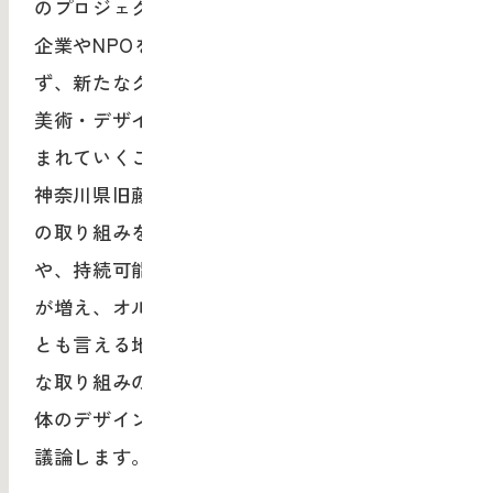
のプロジェクトを事例として紹介します。
企業やNPOをはじめとした地域活動のみなら
ず、新たなクリエイティブのアプローチとして
美術・デザイン教育の現場でもますます取り組
まれていくことが予想されます。
神奈川県旧藤野町には、約30年前からの芸術へ
の取り組みを契機にアーティストのスタジオ
や、持続可能な暮らしを目指す様々な取り組み
が増え、オルタナティブなカルチャーの集積地
とも言える地域になっています。藤野での様々
な取り組みのデザインを聞くとともに、地域全
体のデザインについてを藤野のキーパーソンが
議論します。