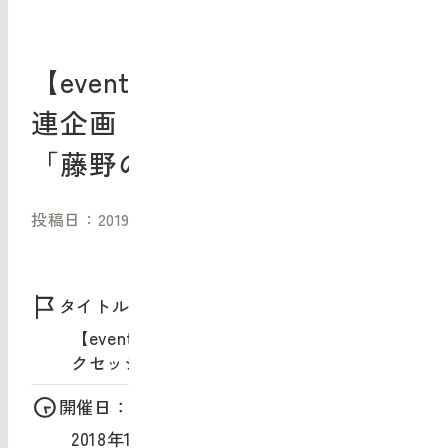
【event】企(たくらみ)展 関
連企画：トークセッション
「藤野の地域デザイン」
投稿日：2019/07/23（火）
タイトル：
【event】企(たくらみ)展 関連企画：トー
クセッション「藤野の地域デザイン」
開催日：
2018年12月6日（木）