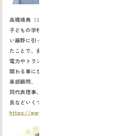
高橋靖典（シュタイナー学園/藤野電力）
子どもの学校法人シュタイナー学園の入学に伴
い藤野に引っ越し。地域通貨よろづ屋に参加し
たことで、多くの新しい繋がりが生まれ、藤野
電力やトランジション藤野の様々な地域活動に
関わる事になる。藤野では農業生産法人 藤野倶
楽部顧問、（一社）藤野エリアマネジメント共
同代表理事、学校法人シュタイナー学園の理事
長などいくつかの藤野での団体に携わる。
https://www.steiner.ed.jp/ http://fujino.pw/