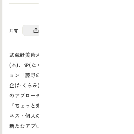
共有：
武蔵野美術大学 デザイン・ラウンジは、12月6日
(木)、企(たくらみ)展 関連企画：トークセッシ
ョン「藤野の地域デザイン」を開催します。
企(たくらみ)展では、社会課題や個人の課題解決
のアプローチ手法「ソーシャルデザイン」の
「ちょっと先」に焦点をあて、地域社会・ビジ
ネス・個人の暮らしに寄り添う「デザイン」の
新たなアプローチを企業の取り組みや地縁団体