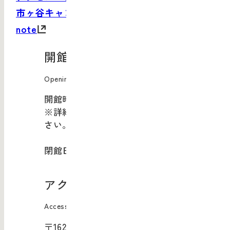
市ヶ谷キャンパスサイト
note
開館情報
Opening Information
開館時間：10:00-20:00
※詳細は
現在開催中のイベント
をご覧くだ
さい。
閉館日：年末年始
アクセス
Access
〒162-0843