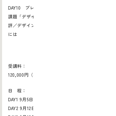
DAY10 プレゼンテーション
課題「デザイン感性体験」レポートの発表・講
評／デザインリテラシーあるリーダーを目指す
には
受講料：
120,000円（税込み）
日 程：
DAY1 9月5日（水）
DAY2 9月12日（水）