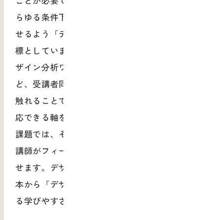
ことが必要です。そのため授業においても、あ
らゆる条件下で適したデザインを自らが導きだ
せるよう「デザインを見る目をもつ」ことを目
標としています。WE独自のフレームを用いたデ
ザイン分析ワーク、感性開発ワーク、観察な
ど、受講者同士の対話を中心にデザイン事例に
触れることで、幅広い領域のデザイン判断に対
応できる軸を身につけます。最終日のレポート
課題では、それぞれの見方や考え方を共有し、
講師がフィードバックすることで学びを深化さ
せます。デザインに苦手意識のある方でも、基
本から「デザインリテラシー」を伸ばしていけ
る学びやすさが特徴です。