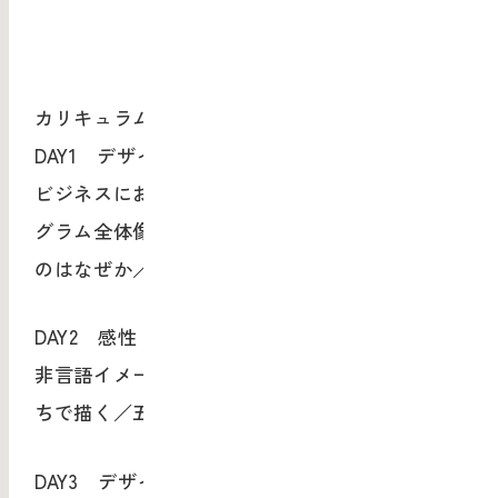
カリキュラム：
DAY1 デザインリテラシーとは
ビジネスにおけるデザイン課題を考える／プロ
グラム全体像の共有／デザインを見る目がない
のはなぜか／イメージを他者と共有するには
DAY2 感性トレーニング
非言語イメージを可視化する／感情を色とかた
ちで描く／五感をつかったデザイン体験
DAY3 デザインの読み解き1