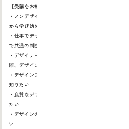
【受講をお勧めしたい方】
・ノンデザイナーのデザイン初学者だが、基本
から学び始めたい
・仕事でデザインを発注・判断する際、チーム
で共通の判断基準を持ちたい
・デザイナーへの発注や社内へのプレゼンの
際、デザインを理論立てて説明したい
・デザインプロジェクトを進めるための勘所を
知りたい
・良質なデザイン事例とその理由、構造を知り
たい
・デザインの視点で思考・発想する力を磨きた
い