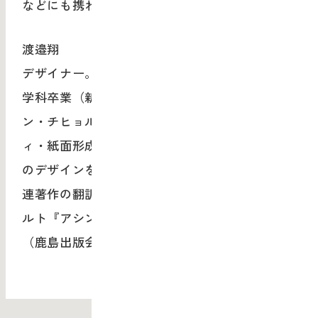
などにも携わる。
渡邉翔
デザイナー。武蔵野美術大学 視覚伝達デザイン
学科卒業（新島実ゼミ）。大学在学時より、ヤ
ン・チヒョルトのデザインを軸にタイポグラフ
ィ・紙面形成を研究。書籍を中心とした印刷物
のデザインを手掛ける傍ら、タイポグラフィ関
連著作の翻訳出版活動を行う。訳書に、チヒョ
ルト『アシンメトリック・タイポグラフィ』
（鹿島出版会、2013年）。