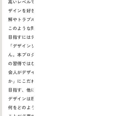
高いレベルで成果を上げている例は少なく「デ
ザインを好き嫌いで判断してしまう」などの誤
解やトラブルが多く起きているのが現状です。
このような問題から抜け出し、あるべき活用を
目指すにはデザイン的視点、思考のコアとなる
「デザインリテラシー」の向上が欠かせませ
ん。本プログラムは、表層的な知識やハウツー
の習得ではなく「どうしたらノンデザイナー社
会人がデザインの本質を理解し、活用できるの
か」にこだわり「デザインリテラシー」向上を
目指す、他にはない取り組みです。
デザインは理論立てて考えられるものですが、
何をどのように考えるのか、その勘所をつかむ