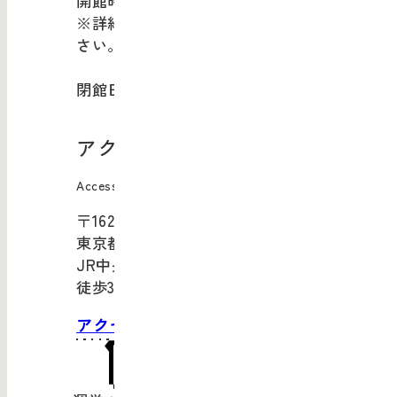
開館時間：10:00-20:00
※詳細は
現在開催中のイベント
をご覧くだ
さい。
閉館日：年末年始
アクセス
Access
〒162-0843
東京都新宿区市谷田町1-4
JR中央・総武線「市ケ谷」駅より
徒歩3分
アクセス・お問い合わせ