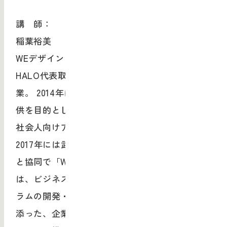
講 師：
稲葉裕美
WEデザインスクール主宰。株式会社OFFICE
HALO代表取締役。 武蔵野美術大学造形学部卒
業。 2014年にアート・デザイン教育の開発・提
供を目的としたOFFICE HALOを設立し、同年、
社会人向けアートスクール「CORNER」を、
2017年には武蔵野美術大学デザイン・ラウンジ
と協同で「WEデザインスクール」を開校。 近年
は、ビジネスリーダーの感性を育成するプログ
ラムの開発・実施を軸とし、人間や体験に寄り
添った、企業のブランド戦略、コンテンツ開発