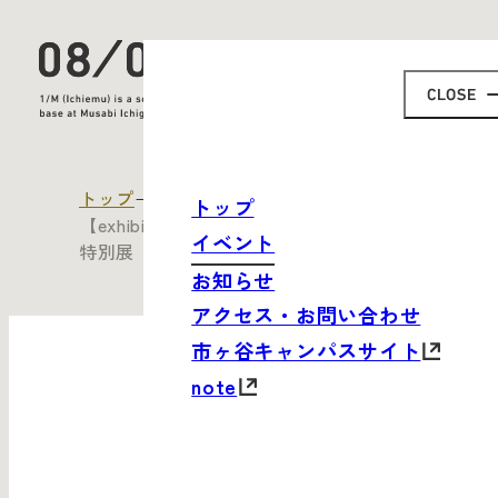
トップ
すべてのイベント
トップ
【exhibition】東京ミッドタウン店ギャラリー
イベント
特別展「うつわと和菓子」
お知らせ
アクセス・お問い合わせ
市ヶ谷キャンパスサイト
note