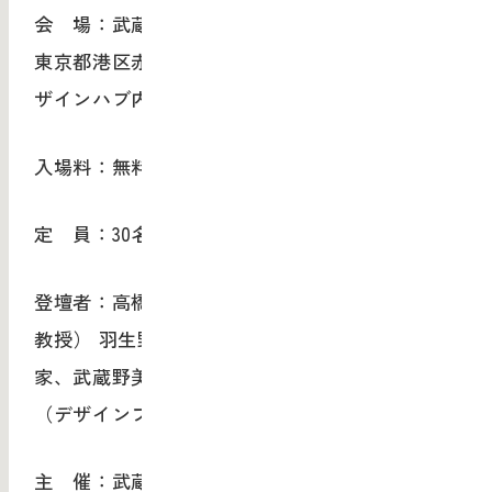
会 場：武蔵野美術大学 デザイン･ラウンジ
東京都港区赤坂9-7-1 ミッドタウンタワー5F(デ
ザインハブ内）
入場料：無料（お茶付き、申込先着順）
定 員：30名 申込方法
登壇者：高橋禎彦（ガラス作家、多摩美術大学
教授） 羽生野亜（木工芸作家） 西川聡（陶芸
家、武蔵野美術大学教授） 司 会：岡本玲子
（デザインプロデューサー）
主 催：武蔵野美術大学 企画・運営：武蔵野美