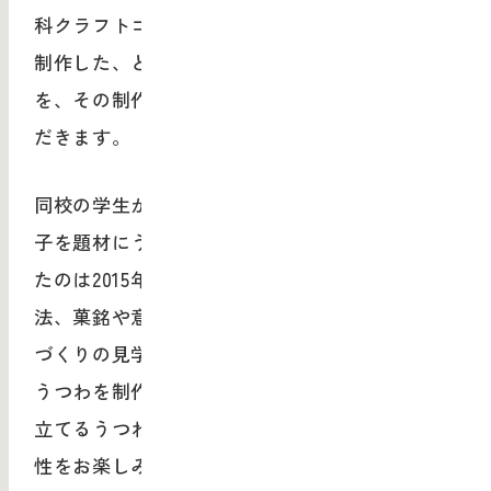
科クラフトコース陶磁専攻3期生の学生の皆様が
制作した、とらやの和菓子を題材にしたうつわ
を、その制作過程の記録などとともにご覧いた
だきます。
同校の学生が、授業の一環としてとらやの和菓
子を題材にうつわの制作に取り組むようになっ
たのは2015年からのこと。和菓子の歴史や製
法、菓銘や意匠にまつわる物語を知り、和菓子
づくりの見学や体験を通して得た学びを基に、
うつわを制作しています。和菓子の魅力を引き
立てるうつわと、つくり手の瑞々しく豊かな感
性をお楽しみください。