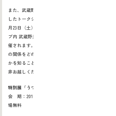
また、武蔵野美術大学が主催する、本展に関連
したトークショー
『3 人の工芸家の甘い話』
が6
月23日（土）、東京ミッドタウン・デザインハ
ブ内 武蔵野美術大学デザイン・ラウンジにて開
催されます。工芸の作り手たちが、ものともの
の関係をどのように意識してデザインしている
かを知ることのできる貴重な機会ですので、是
非お越しください。
特別展「うつわと和菓子」
会 期：2018年6月20日（水）～26日（火）※入
場無料