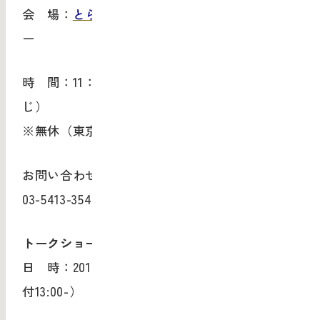
会 場：
とらや 東京ミッドタウン店
内 ギャラリ
ー
時 間：11：00～21：00（店舗営業時間と同
じ）
※無休（東京ミッドタウン休業日に準じます）
お問い合わせ先：東京ミッドタウン店（電話：
03-5413-3541）
トークショー『3 人の工芸家の甘い話』
日 時：2018年6月23日（土） 13:30-14:30（受
付13:00-）