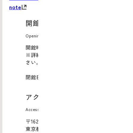
note
開館情報
Opening Information
開館時間：10:00-20:00
※詳細は
現在開催中のイベント
をご覧くだ
さい。
閉館日：年末年始
アクセス
Access
〒162-0843
東京都新宿区市谷田町1-4