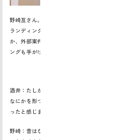
野崎亙さん。株式会社スマイルズの全事業のブ
ランディングやクリエイティブを統括するほ
か、外部案件のコンサルティング、ブランディ
ングも手がけている。
酒井：たしかに、デザイナーの役割は職人的に
なにかを形づくるだけ、という時代ではなくな
ったと感じます。
野崎：昔はなにかをつくれることは特殊技能だ