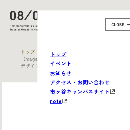
トップ
すべてのイベント
トップ
【magazine】MAU bdpが目指す、ビジネスと
イベント
デザインを往来する産学共同プロジェクト
お知らせ
アクセス・お問い合わせ
市ヶ谷キャンパスサイト
note