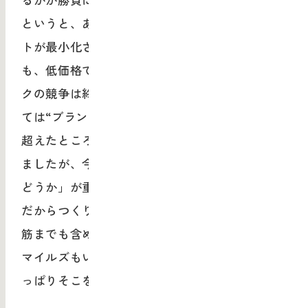
というと、あらゆる商品を獲得するためのコス
トが最小化されているし、クオリティの面で
も、低価格で十分な品質になっていて、スペッ
クの競争は終焉に向かっているからです。かつ
ては“ブランド”といわれるような、スペックを
超えたところの期待値があった時代が長く続き
ましたが、今後は「私にとっての大事なものか
どうか」が重要になってくると思います。
だからつくり手は、人が文脈をつむぐための道
筋までも含めて設計するようになってきた。ス
マイルズもいろんな事業をやっていますが、や
っぱりそこをすごく意識していますね。