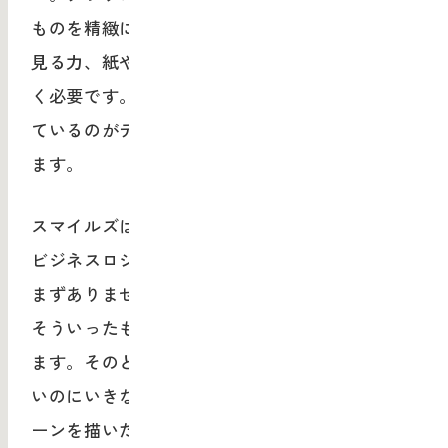
ものを精緻に捉える力が必要で、そのためには
見る力、紙やキャンバスに落とし込む力がすご
く必要です。そのことにアンテナを鋭敏に張っ
ているのがデザイナーや美大生の特徴だと思い
ます。
スマイルズは普通の会社とはちょっと違って、
ビジネスロジックからビジネスをつくることは
まずありません。ひとりの気づきとか原体験、
そういったものを“てこ”にして事業を生み出し
ます。そのとき、まだコンセプトも決まってな
いのにいきなりロゴをつくったり、ひとつのシ
ーンを描いたりと、なんらかの具象的な絵や造