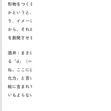
形物をつくることから始めているんです。なぜ
かというと、絵は活字情報よりも多義性があ
り、イメージを膨らませやすいという力がある
から。それがプロジェクトメンバーのアイデア
を創発させるトリガーになります。
酒井：まさに、MAU bdpの概念図（下図）にあ
る「d」（＝デザインサイド）の構造と同じです
ね。ここには「表現力」とありますが、「具体
化力」と言い換えることができると思います。
絵に含まれている情報を使い、「統合力」で思
いもよらない結合や統合を起こしていく。