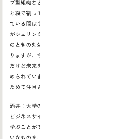
ブ型組織などでは、「この人にはこの役割を」
と縦で割っていきますよね。ビジネスが成功し
ている間はもちろんそれでいいのですが、市場
がシュリンクしたりした瞬間に行き詰まる。そ
のときの対処法として生産性を高める方法もあ
りますが、今は生産性の真逆にある、非生産的
だけど未来をプロットしていくような活動が求
められています。だからこそ、デザインがあら
ためて注目されているんじゃないでしょうか。
酒井：大学の教育の中だけでは学ぶのが難しい
ビジネスサイドとデザインサイドの“ループ”を
学ぶことができる、大学と社会の中間領域みた
いなものを、MAU bdpのプログラムでつくって