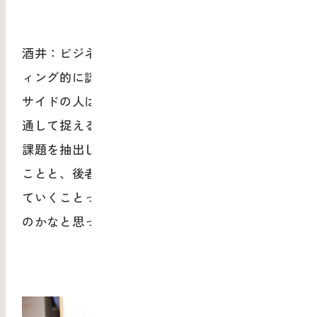
酒井：ビジネスサイドの人は世の中をマーケテ
ィング的に認識しているのに対して、デザイン
サイドの人は世の中をどう自分のフィルターを
通して捉えるかという違いがあります。前者の
課題を抽出してビジネスモデルを構築していく
ことと、後者の一見飛躍していることを結合し
ていくことっていうのは、実は補完関係にある
のかなと思っているんです。