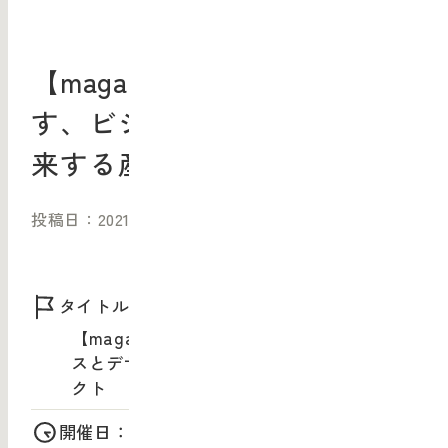
【magazine】MAU bdpが目指
す、ビジネスとデザインを往
来する産学共同プロジェクト
投稿日：2021/05/06（木）
タイトル：
【magazine】MAU bdpが目指す、ビジネ
スとデザインを往来する産学共同プロジェ
クト
開催日：