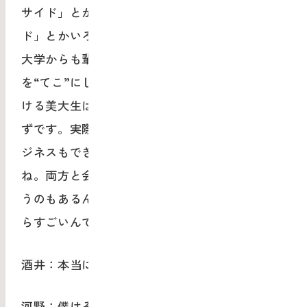
サイド」とか、「デザイン寄りのビジネスサイ
ド」とかいろいろな人がいて、美大からも一般
大学からも輩出されると思うのですが、絵の力
を“てこ”にしながらビジネスにブリッジしてい
ける美大生は、今後すごく重要視されていくは
ずです。実際に今、「デザインがベースで、ビ
ジネスもできる人」が活躍しているんですよ
ね。両方と会話ができるから重宝がられるとい
うのもあるんですけど、やっぱり絵が描けるか
らすごいんですよ。
酒井：本当にどこの会社も求めていますよね。
河野：僕はそこに課題も感じています。大きな