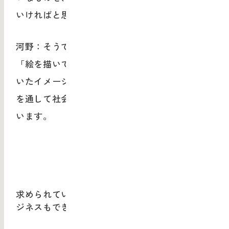
いければと思っています。
河野：そうですね。「ものや形をつくるだけ」
「絵を描いてるだけ」といった、美大に染みつ
いたイメージを壊すには、こういうプログラム
を通して社会に伝えていく必要があると思って
います。
求められているのは「デザインがベースで、ビ
ジネスもできる人」