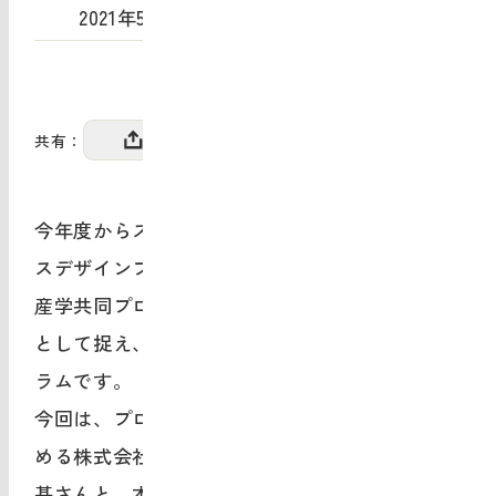
2021年5月6日（木）
共有：
今年度からスタートする武蔵野美術⼤学ビジネ
スデザインプログラム、通称「MAU bdp」は、
産学共同プロジェクトを実践的な教育研究の場
として捉え、さまざまな企業と共創するプログ
ラムです。
今回は、プログラムの総合ディレクションを務
める株式会社ディーランド 代表取締役の酒井博
基さんと、本学社会連携チーム、株式会社武蔵