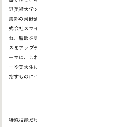
野美術大学ソーシャルマネジメント教育共創事
業部の河野通義が、参加企業のひとつである株
式会社スマイルズ 取締役CCOの野崎亙さんを訪
ね、鼎談を実施。「美大生はどのようにビジネ
スをアップデートすることができるか？」をテ
ーマに、これからのビジネスシーンでデザイナ
ーや美大生に求められる素質や、MAU bdpが目
指すものについて語り合いました。
特殊技能だけに頼る時代はもう終わった