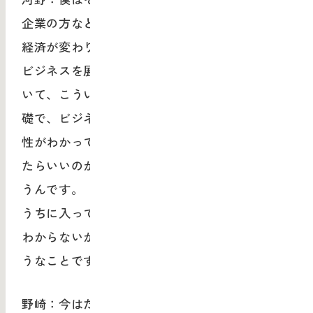
企業の方などとお話すると、世の中が変わり、
経済が変わり、事業が変わっていくなかでどう
ビジネスを展開したらいいんだろうかと考えて
いて、こういう時代では「美術・デザインが基
礎で、ビジネス・事業開発ができる人」の重要
性がわかっている。でも、その人材をどう使っ
たらいいのかわからないという企業も多いと思
うんです。「必要なのはよくわかります。でも
うちに入ってもらっても、どう扱ったらいいか
わからないからまだ採用できません」というよ
うなことです。
野崎：今はたしかにそんな状況ですよね。一方