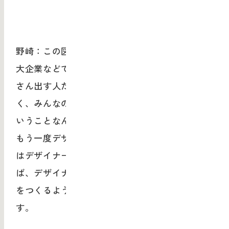
野崎：この図、すごく正しいと思います。特に
大企業などでは、デザイナーはアイデアをたく
さん出す人だと思われがちですが、そうではな
く、みんなのアイデアを引き出す力があるって
いうことなんですよね。一般企業においても、
もう一度デザインの力を精緻に捉える、あるい
はデザイナーの力を精緻に捉えることができれ
ば、デザイナーが単にアウトプットとしてロゴ
をつくるような現状から変化していくと思いま
す。