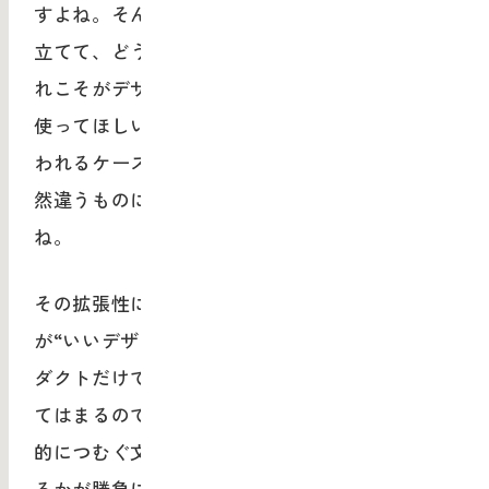
すよね。そんなふうに、生活者がこれをどう見
立てて、どういう機能を実装させていくか。こ
れこそがデザインの本質だと思うんです。こう
使ってほしいというデザイナーの意図通りに使
われるケースもあれば、そこから拡張されて全
然違うものになっていくこともあるんですよ
ね。
その拡張性に幅や奥行きがあれば、僕はそれ
が“いいデザイン”だと捉えているんです。プロ
ダクトだけではなく、サービスでもUI/UXにも当
てはまるのですが、そういう“生活者側から能動
的につむぐ文脈”のようなものをいかに創出でき
るかが勝負になってくると思っていて。なぜか