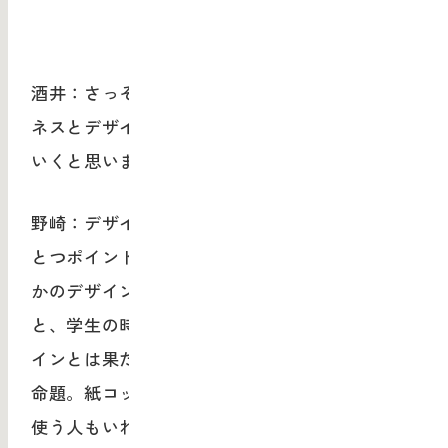
酒井：さっそくですが野崎さん、これからビジ
ネスとデザインの関係性はどのように変化して
いくと思いますか？
野崎：デザインを形として捉えるかどうかがひ
とつポイントになってくると思います。僕のな
かのデザインの定義からお話しさせていただく
と、学生の時からずっと考えているのが「デザ
インとは果たして誰がやるものなのか」という
命題。紙コップだったら、これをコップとして
使う人もいれば、なにか小物を入れる人もいま