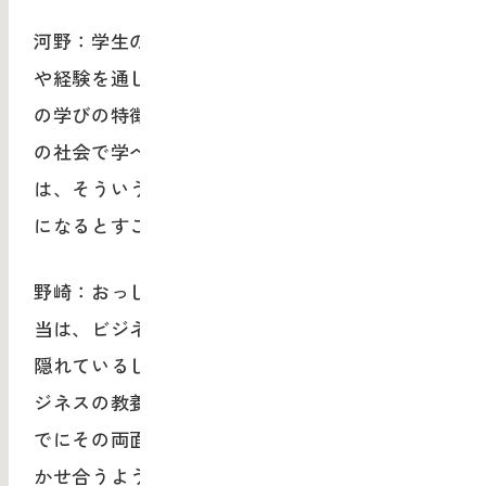
河野：学生の視点で考えると、いろいろな表現
や経験を通して多くの知見を得ることがムサビ
の学びの特徴ですが、それを授業ではなく本当
の社会で学べることです。企業の方にとって
は、そういう人材の活かし方を知ってもらう場
になるとすごくいいなと思います。
野崎：おっしゃる通りだと思います。きっと本
当は、ビジネスマンにはクリエイティビティが
隠れているし、デザイナーないし美大生にはビ
ジネスの教養もあるんですよね。自分たちがす
でにその両面性を持っているということを気づ
かせ合うような相互作用が起きてくれば、もっ