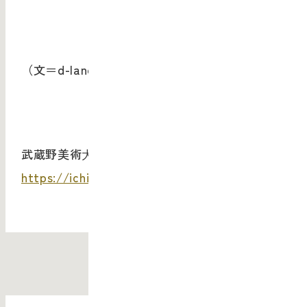
（文＝d-land 平林 理奈）
武蔵野美術⼤学ビジネスデザインプログラム
https://ichiemu.musabi.ac.jp/2021/04/15469