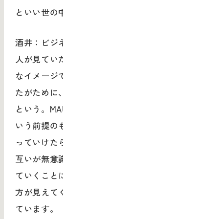
といい世の中になると思います。
酒井：ビジネスサイドの人とデザインサイドの
人が見ていたのは実は同じものだった、みたい
なイメージでしょうか。単に見る方向を意識し
たがために、そこに認識の違いが出てしまった
という。MAU bdpでは、同じものを見ていると
いう前提のもとで協業していくスタイルをつく
っていけたらいいですよね。美大生と企業、お
互いが無意識につくってしまっている壁を壊し
ていくことに、次のビジネスやデザインの在り
方が見えてくるのかなと。そこにすごく期待し
ています。