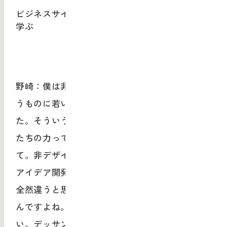
ビジネスサイドとデザインサイドの“ループ”を
学ぶ
野崎：僕は非デザイナーですが、デザインとい
うものに若い頃からずっと触れて生きてきまし
た。そういうなかで今、あらためてデザイナー
たちの力ってなんだろう？と考えることが多く
て。非デザイナーたちは、デザイナーの価値は
アイデア開発力だと思っているんだけど、実は
全然違うと思うんです。やっぱり絵を描く力な
んですよね。そして絵は観察力がないと描けな
い。デッサンはまさにそうだと思うのですが、