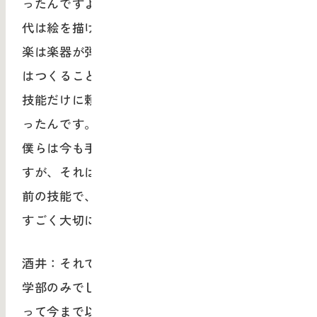
ったんですよね。たとえばIllustratorがない時
代は絵を描けることは超特殊技能だったし、音
楽は楽器が弾けないとつくれませんでした。今
はつくること自体は簡単にできてしまう。特殊
技能だけに頼っていた時代はもう随分前に終わ
ったんです。
僕らは今も手書きで書くことを大事にしていま
すが、それはもはやデザイナーだったら当たり
前の技能で、さらにその先の領域にいくことが
すごく大切になるんだろうなと思います。
酒井：それでいうと、長年ムサビの学部は造形
学部のみでしたが、2年前に造形・美術の力をも
って今まで以上に実社会に入り込む学びを行う