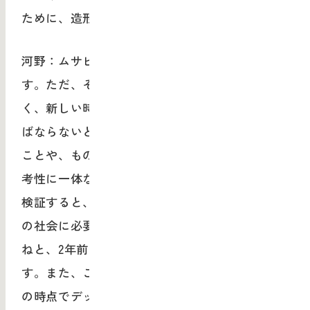
ために、造形構想学部ができたんですよね。
河野：ムサビの教育は造形力を大切にしていま
す。ただ、それをやり続けていくだけではな
く、新しい時代の学びを切り拓いていかなけれ
ばならないという課題もありました。絵を描く
ことや、もののデザインをするということの思
考性に一体なにがあったのか。それを徹底的に
検証すると、新しい人材育成の形や、これから
の社会に必要な学生のプログラムがつくれるよ
ねと、2年前に造形構想学部を立ち上げたんで
す。また、これまで美大に入るためには、受験
の時点でデッサンやデザインができるようにな