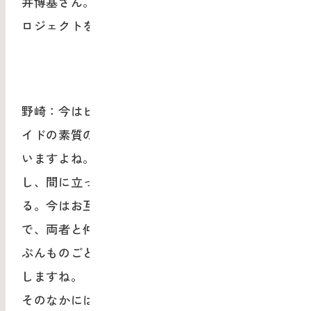
井博基さん。これまでに美大生と企業の共創プ
ロジェクトを多数手がけてきた。
野崎：今はビジネスサイドの素質とデザインサ
イドの素質の両方を持っている人が求められて
いますよね。その人は当然どちらかにもなれる
し、間に立って両者をつなぐ翻訳家にもなれ
る。今はお互いの言語に違いがすごくあるの
で、両者と仲良く会話ができる人がいればずい
ぶんものごとが変わってくるのかなと思ったり
しますね。
そのなかには「ビジネスサイド寄りのデザイン