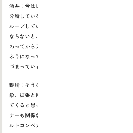
酒井：今はビジネスサイドとデザインサイドが
分断しているんですよね。本来は両者の工程が
ループしていくような形で進めていかなければ
ならないところを、ビジネスサイドの工程が終
わってからデザインサイドの工程に取り掛かる
ふうになっているのが、昨今のビジネスが行き
づまっている要因のひとつなのかなと。
野崎：そうなんです。プロジェクトは具象と抽
象、拡張と伸縮を繰り返して、やっと光が見え
てくると思っています。デザイナーも非デザイ
ナーも関係なく、全員が初めから参加する。ベ
ルトコンベア形式じゃないんです。でも、ジョ