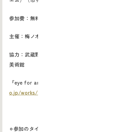
参加費：無料
主催：梅ノ木文化計畫
協力：武蔵野美術大学彫刻学科、東京国立近代
美術館
『
eye for art
』について
https://ume-no-ki.c
o.jp/works/eye-for-art-morie
⚪︎参加のタイミングは自由です