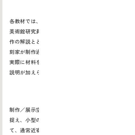
各教材では、作品を所蔵している東京国立近代
美術館研究員による歴史的背景をふくめた完成
作の解説とともに、武蔵野美術大学の教員、彫
刻家が制作過程を分析しました。分析をもとに
実際に材料を使って制作過程をたどり、詳細な
説明が加えられました。
制作／展示空間を高解像度
360
度カメラによって
捉え、小型の
360
度及び
180
度カメラを使用し
て、通常近寄って見ることが難しい彫刻家の手