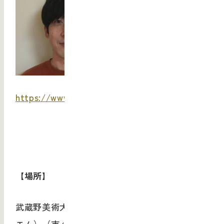
https://www.momat.go.jp/
【場所】
武蔵野美術大学市ヶ谷キャンパス
2
階1/M（イチ
エム）（市ヶ谷駅より徒歩
3
分）