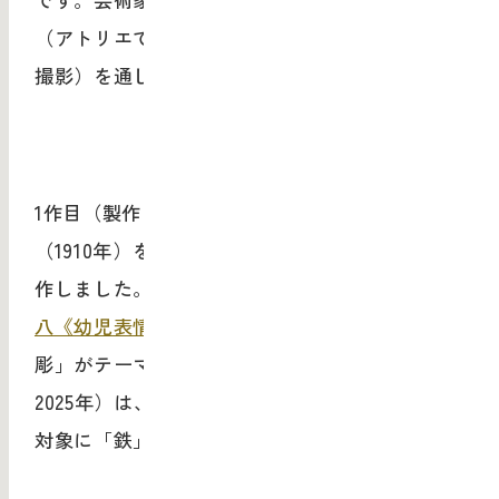
（アトリエで撮影）と完成した作品（美術館で
撮影）を通して芸術作品の魅力に迫ります。
1
作目（製作：
2021
年）は、
荻原守衛《女》
（
1910
年）を対象にして「塑像」をテーマに製
作しました。
2
作目（製作：
2022
年）は、
橋本平
八《幼児表情》
（
1931
年）を対象として「木
彫」がテーマとなっています。
3
作目（製作：
2025
年）は、
若林奮《北方金属》
（
1966
年）を
対象に「鉄」がテーマとなっています。