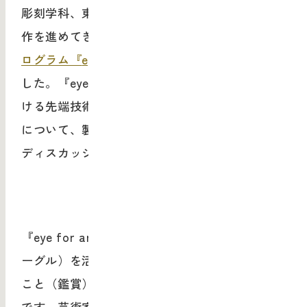
彫刻学科、東京国立近代美術館の協力を得て製
作を進めてきた、
VR
技術を活用した
芸術教育プ
ログラム『
eye for art
』
全
3
編が、今夏完成しま
した。『
eye for art
』を起点に、美術教育にお
ける先端技術の活用の可能性、美術教育の未来
について、製作に関わったメンバーによる公開
ディスカッションを行います。
『
eye for art
』は
VR
技術（
360
度映像＋
VR
ゴ
ーグル）を活用した、作ること（制作）と見る
こと（鑑賞）の両輪による芸術教育プログラム
です。芸術家・研究者が解説を行い、制作過程