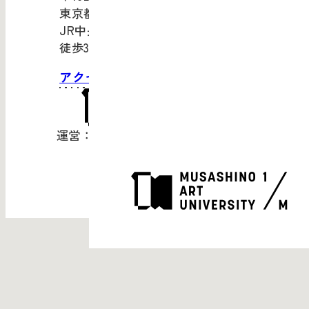
東京都新宿区市谷田町1-4
JR中央・総武線「市ケ谷」駅より
徒歩3分
アクセス・お問い合わせ
運営：武蔵野美術大学（
公式サイト
）
© Musashino Art University
Weather data:
MET Norway