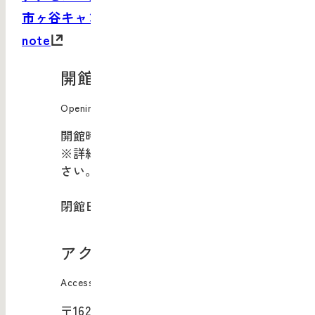
市ヶ谷キャンパスサイト
note
開館情報
Opening Information
開館時間：10:00-20:00
※詳細は
現在開催中のイベント
をご覧くだ
さい。
閉館日：年末年始
アクセス
Access
〒162-0843