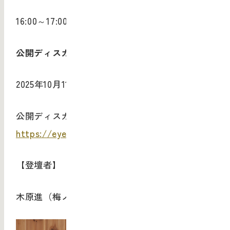
16:00
～
17:00
、
18:30
～
19:30
公開ディスカッション
2025
年
10
月
11
日
17:00
～
18:30
公開ディスカッションのお申し込みはこちら
https://eye-for-art.peatix.com
【登壇者】
木原進（梅ノ木文化計畫代表）