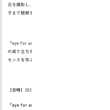
元を撮影し、手の動きや材料が変容していく様
子まで観察することが可能となりました。
『
eye for art
』によって、価値の高い芸術作品
の成り立ちを理解し、芸術の思考と制作のエッ
センスを学ぶことができるでしょう。
【日時】
2025
年
10
月
11
日
16:00-
『
eye for art
』体験