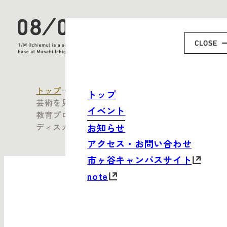
トップ
すべてのイベント
トップ
芸術を見る眼——美術教育と先端技術／芸術
イベント
教育プログラム『eye for art』体験会＋公開
ディスカッション
お知らせ
アクセス・お問い合わせ
市ヶ谷キャンパスサイト
note