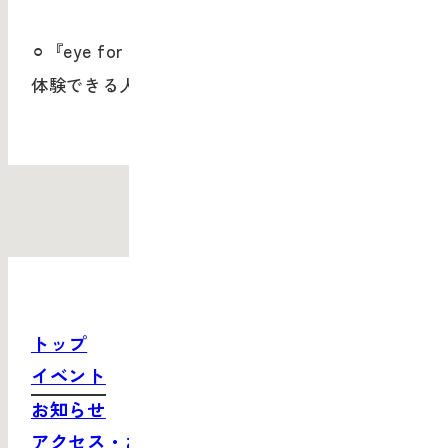
⚪︎『
eye for art
』体験は、
VR
機材の都合により
体験できる人数に限りがあります（先着順）
トップ
イベント
お知らせ
アクセス・お問い合わせ