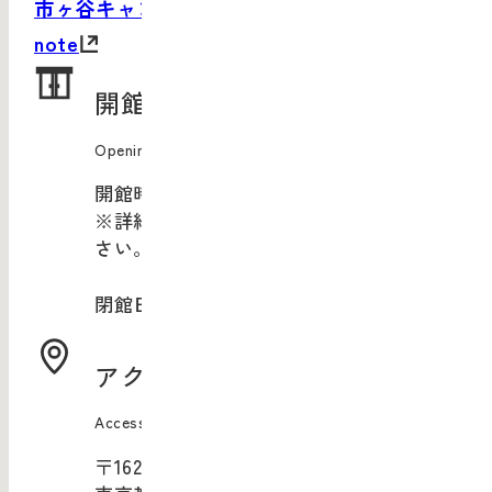
市ヶ谷キャンパスサイト
note
開館情報
Opening Information
開館時間：10:00-20:00
※詳細は
現在開催中のイベント
をご覧くだ
さい。
閉館日：年末年始
アクセス
Access
〒162-0843