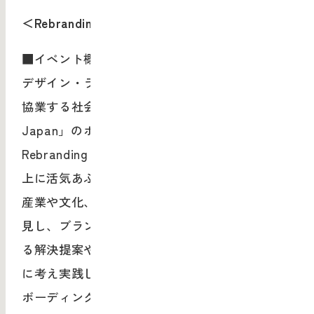
＜Rebranding Japan ボーディングセレモニー＞
■イベント概要
デザイン・ラウンジとランドーアソシエイツが
協業する社会実験プロジェクト「Rebranding
Japan」のボーディングセレモニーです。
Rebranding Japanは、日本の地域や社会が今以
上に活気あふれるために、現代の日本における
産業や文化、地域などにおける課題や問題を発
見し、ブランディングを含むデザイン行為によ
る解決提案や問題提起をし、企業や団体等と共
に考え実践していくプロジェクトです。
ボーディングセレモニーは、プロジェクト概要