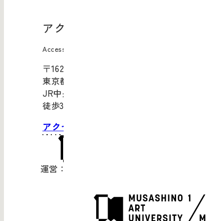
アクセス
Access
〒162-0843
東京都新宿区市谷田町1-4
JR中央・総武線「市ケ谷」駅より
徒歩3分
アクセス・お問い合わせ
運営：武蔵野美術大学（
公式サイト
）
© Musashino Art University
Weather data:
MET Norway