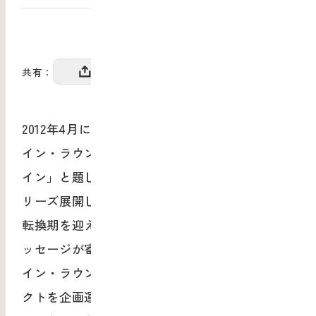
共有：
2012年4月にスタートした武蔵野美術大学 デザ
イン・ラウンジでは、「これからの日本のデザ
イン」と題したトップ・デザインセミナーをシ
リーズ展開してきました。そこでは有識者から
転換期を迎えているデザインに対して様々なメ
ッセージが寄せられました。それを受けてデザ
イン・ラウンジが社会実験につながるプロジェ
クトを企画運営し具体的な社会運動につなげて