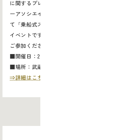
に関するプレゼンテーションを中心に、ランド
ーアソシエイツのオリジンである船になぞらえ
て「乗船式スタイル」で行われます。オープン
イベントですので、ご興味のある方はふるって
ご参加ください。
■開催日：2013/9/13 19:00-
■場所：武蔵野美術大学 デザイン・ラウンジ
⇒詳細はこちら