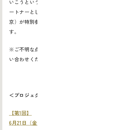
いこうというのが本プロジェクトです。そのパ
ートナーとして、40周年を迎えたランドー（東
京）が特別参加しコラボレーションを展開しま
す。
※ご不明な点は、デザイン・ラウンジまでお問
い合わせください。
＜プロジェクト研究会＞
【第1回】
6月21日（金）武蔵野美術大学 デザイン・ラウン